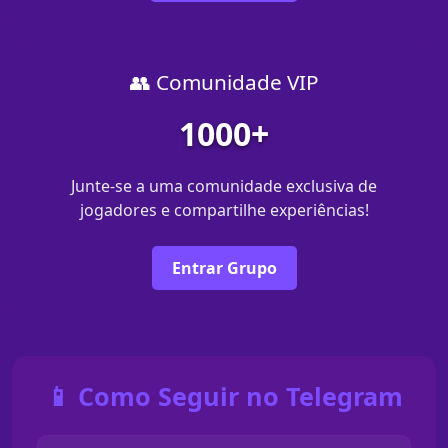
👥 Comunidade VIP
1000+
Junte-se a uma comunidade exclusiva de
jogadores e compartilhe experiências!
Entrar Grupo
📱 Como Seguir no Telegram