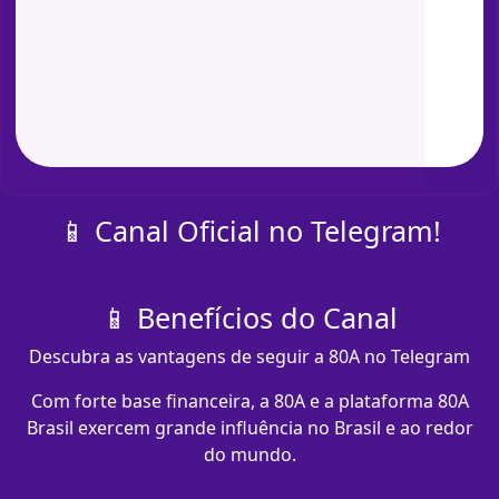
📱 Canal Oficial no Telegram!
📱 Benefícios do Canal
Descubra as vantagens de seguir a 80A no Telegram
Com forte base financeira, a 80A e a plataforma 80A
Brasil exercem grande influência no Brasil e ao redor
do mundo.