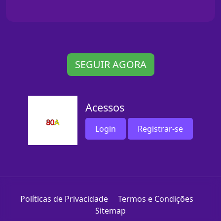
SEGUIR AGORA
Acessos
Login
Registrar-se
Políticas de Privacidade
Termos e Condições
Sitemap