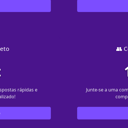
reto
👥 
t
espostas rápidas e
Junte-se a uma com
lizado!
compa
e