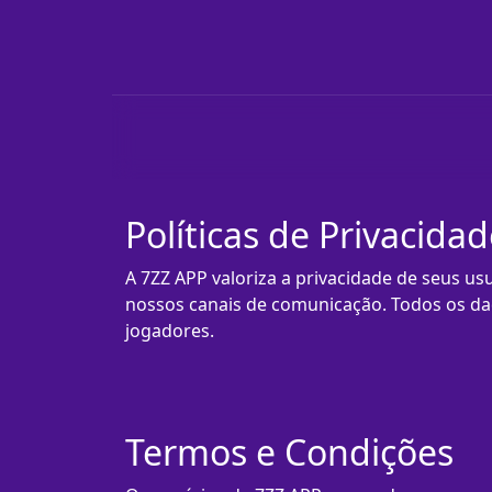
Políticas de Privacida
A 7ZZ APP valoriza a privacidade de seus u
nossos canais de comunicação. Todos os dad
jogadores.
Termos e Condições