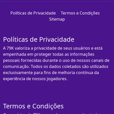
Políticas de Privacidade
Termos e Condições
Sitemap
Políticas de Privacidade
A 79K valoriza a privacidade de seus usuários e está
empenhada em proteger todas as informações
pessoais fornecidas durante o uso de nossos canais de
comunicação. Todos os dados coletados são utilizados
exclusivamente para fins de melhoria contínua da
experiência de nossos jogadores.
Termos e Condições