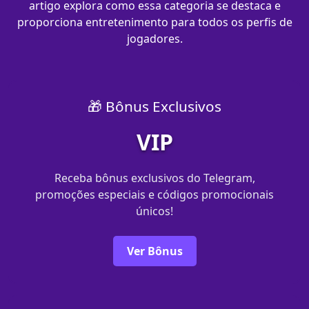
artigo explora como essa categoria se destaca e
proporciona entretenimento para todos os perfis de
jogadores.
🎁 Bônus Exclusivos
VIP
Receba bônus exclusivos do Telegram,
promoções especiais e códigos promocionais
únicos!
Ver Bônus