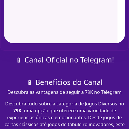
📱 Canal Oficial no Telegram!
📱 Benefícios do Canal
Descubra as vantagens de seguir a 79K no Telegram
Descubra tudo sobre a categoria de Jogos Diversos no
79K
, uma opção que oferece uma variedade de
experiências únicas e emocionantes. Desde jogos de
cartas clássicos até jogos de tabuleiro inovadores, este