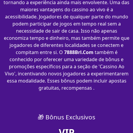
tornando a experiência ainda mais envolvente. Uma das
maiores vantagens do cassino ao vivo é a
acessibilidade. Jogadores de qualquer parte do mundo
podem participar de jogos em tempo real sem a
necessidade de sair de casa. Isso não apenas
economiza tempo e dinheiro, mas também permite que
jogadores de diferentes localidades se conectem e
compitam entre si. O
7888Brl.Com
também é
conhecido por oferecer uma variedade de bônus e
promoções específicos para a seção de 'Cassino Ao
Vivo', incentivando novos jogadores a experimentarem
essa modalidade. Esses bônus podem incluir apostas
gratuitas, recompensas .
🎁 Bônus Exclusivos
VIP