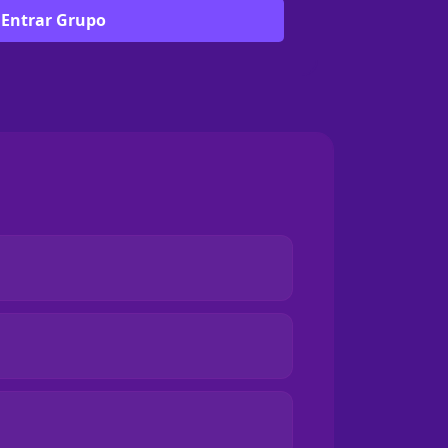
Entrar Grupo