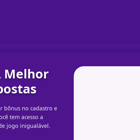
A Melhor
postas
r bônus no cadastro e
ocê tem acesso a
e jogo inigualável.