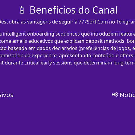
📱 Benefícios do Canal
escubra as vantagens de seguir a 777Sort.Com no Telegr
a intelligent onboarding sequences que introduzem featur
lcome emails educativos que explicam deposit methods, bo
ção baseada em dados declarados (preferências de jogos, exp
tomization da experience, apresentando conteúdo e offers 
urante critical early sessions que determinam long-term 
sivos
📢 Notí