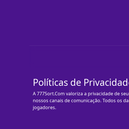
Políticas de Privacida
A 777Sort.Com valoriza a privacidade de se
nossos canais de comunicação. Todos os dad
jogadores.