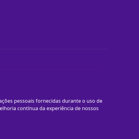
ações pessoais fornecidas durante o uso de
elhoria contínua da experiência de nossos