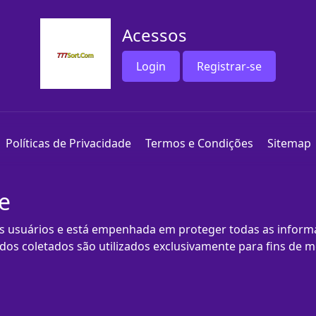
Acessos
Login
Registrar-se
Políticas de Privacidade
Termos e Condições
Sitemap
de
us usuários e está empenhada em proteger todas as inform
os coletados são utilizados exclusivamente para fins de m