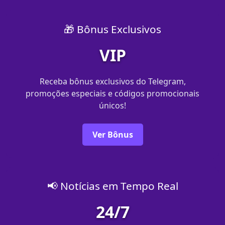
🎁 Bônus Exclusivos
VIP
Receba bônus exclusivos do Telegram,
promoções especiais e códigos promocionais
únicos!
Ver Bônus
📢 Notícias em Tempo Real
24/7