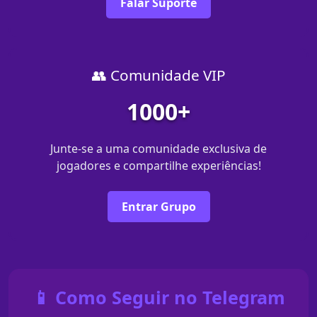
Falar Suporte
👥 Comunidade VIP
1000+
Junte-se a uma comunidade exclusiva de
jogadores e compartilhe experiências!
Entrar Grupo
📱 Como Seguir no Telegram